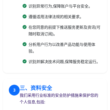
识别异常行为,保障账户与平台安全。
遵循适用法律法规的相关要求。
在您同意的前提下推送服务更新及资讯(可
随时取消订阅)。
分析用户行为以改善产品功能与使用体
验。
识别并解决技术问题,保障服务稳定运行。
三、资料安全
3
我们采用行业标准的安全防护措施来保护您的
个人信息,包括: