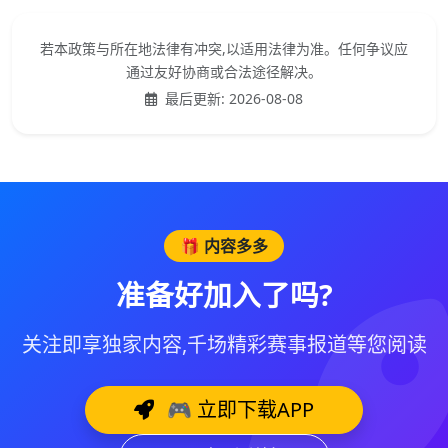
若本政策与所在地法律有冲突,以适用法律为准。任何争议应
通过友好协商或合法途径解决。
最后更新:
2026-08-08
🎁 内容多多
准备好加入了吗?
关注即享独家内容,千场精彩赛事报道等您阅读
🎮 立即下载APP