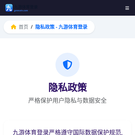
首页
隐私政策 - 九游体育登录
隐私政策
严格保护用户隐私与数据安全
九游体育登录严格遵守国际数据保护规范,